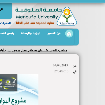
الر
الحشرات 
عن القسم
الرؤية والرسالة
رئيس القس
كليتى التربية تتتدب السيد ا.د/ مكرم باسيلى لتدريس مقرر ال
من
07/04/2013
إلي
12/04/2013