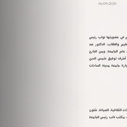
06/09/2020
أجرت اليوم اللجنة التى يرأسها الدكتور عادل مبارك رئيس جامعة المنوفية وتضم فى عضويتها نواب رئيس 
الجامعة الدكتور أحمد القاصد للدراسات العليا والبحوث، الدكتور نانسى أسعد للتعليم والطلاب، الدكتور عبد 
الرحمن الباجورى لخدمة المجتمع وتنمية البيئة، المحاسب أكرم عبد الدايم أمين عام الجامعة، ومن الخارج 
الدكتور محمد صلاح الدين السيد عميد كلية الحاسبات السابق جامعة بنها، الدكتور أشرف توفيق شمس الدين 
وكيل كلية الحقوق جامعة بنها الأسبق، الدكتور عمار فتحى موسى وكيل كلية التجارة جامعة مدينة السادات 
هذا وقد تقدم ٣٦ لشغل مناصب أمناء كليات الطب، الحقوق، الإدارات العامة للعلاقات الثقافية، الصيانة، شئون 
أعضاء هيئة التدريس، خدمة المجتمع، التفتيش الفنى، رعاية الشباب، الشئون المالية، مكتب نائب رئيس الجامعة 