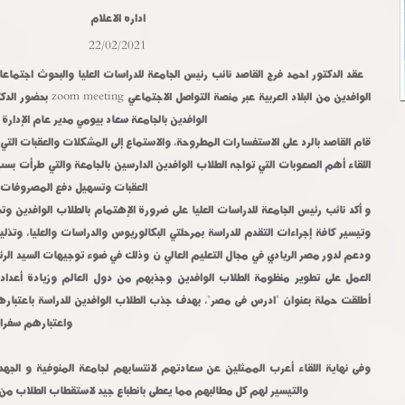
اداره الاعلام
22/02/2021
عقد الدكتور احمد فرج القاصد نائب رئيس الجامعة للدراسات العليا والبحوث اجتماعا
الوافدين من البلاد العربية عب
الوافدين بالجامعة سعاد بيومي مدير عام الإدارة ا
قام القاصد بالرد على الاستفسارات المطروحة، والاستماع إلى المشكلات والعقبات التي 
اللقاء أهم الصعوبات التي تواجه الطلاب الوافدين الدارسين بالجامعة والتي طرأت بسب
العقبات وتسهيل دفع المصروفات ا
و أكد نائب رئيس الجامعة للدراسات العليا على ضرورة الإهتمام بالطلاب الوافدين وت
وتيسير كافة إجراءات التقدم للدراسة بمرحلتي البكالوريوس والدراسات والعليا، وتذ
ودعم لدور مصر الريادي في مجال التعليم العالي ن وذلك في ضوء توجيهات السيد الرئ
العمل على تطوير منظومة الطلاب الوافدين وجذبهم من دول العالم وزيادة أعداده
أطلقت حملة بعنوان "ادرس فى مصر"، بهدف جذب الطلاب الوافدين للدراسة باعتباره
واعتبارهم سفراء
وفى نهاية اللقاء أعرب الممثلين عن سعادتهم لانتسابهم لجامعة المنوفية و الجهد 
والتيسير لهم كل مطالبهم مما يعطى بانطباع جيد لاستقطاب الطلاب من جمي