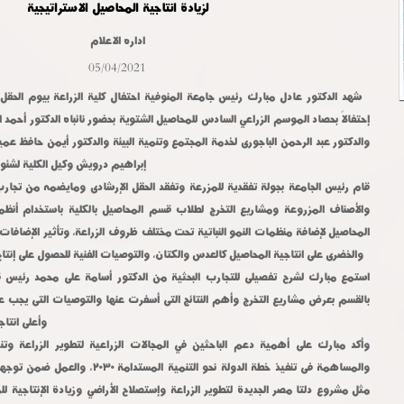
لزيادة انتاجية المحاصيل الاستراتيجية
اداره الاعلام
05/04/2021
شهد الدكتور عادل مبارك رئيس جامعة المنوفية احتفال كلية الزراعة بيوم الحقل 
إحتفالاً بحصاد الموسم الزراعي السادس للمحاصيل الشتوية بحضور نائباه الدكتور أحمد ا
والدكتور عبد الرحمن الباجورى لخدمة المجتمع وتنمية البيئة والدكتور أيمن حافظ عميد
إبراهيم درويش وكيل الكلية لشئون
قام رئيس الجامعة بجولة تفقدية للمزرعة وتفقد الحقل الإرشادى ومايضمه من تجارب
والأصناف المزروعة ومشاريع التخرج لطلاب قسم المحاصيل بالكلية باستخدام أنظمة
المحاصيل لإضافة منظمات النمو النباتية تحت مختلف ظروف الزراعة، وتأثير الإضافات 
والخضرى على انتاجية المحاصيل كالعدس والكتان، والتوصيات الفنية للحصول على إنتاج 
استمع مبارك لشرح تفصيلى للتجارب البحثية من الدكتور أسامة على محمد رئيس 
بالقسم بعرض مشاريع التخرج وأهم النتائج التى أسفرت عنها والتوصيات التى يجب عم
وأعلى انتا
وأكد مبارك على أهمية دعم الباحثين في المجالات الزراعية لتطوير الزراعة وتنم
والمساهمة فى تنفيذ خطة الدولة نحو التنمية
مثل مشروع دلتا مصر الجديدة لتطوير الزراعة وإستصلاح الأراضي وزيادة الإنتاجية ل