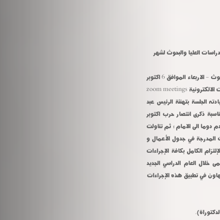
دراسات العليا والبحوث لشهر
عقد الأستاذ الدكتور/ أحمـد فـرج القاصـد - نائب رئيس الجامعة للدراسات العليا والبحوث - الاربعاء الموافق 6 اكتوبر
2021م الاجتماع الشهري لمجلس الدراسات العليا والبحوث وذلك عبر منصة الاجتماعات الالكترونية zoom meetings
ته الجلسة بتهنئة الرئيس عبد
سبة ذكرى انتصار حرب اكتوبر
م دوما الى الامام ؛ ثم تناولت
ت المدرجة في جدول الأعمال و
إلتزام الكامل بكافة الإجراءات
مى خلال العام الدراسي الجديد
هاون في تطبيق هذه الإجراءات