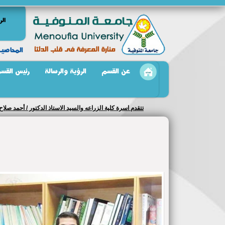
الر
المحاصيــ
عن القسم
الرؤية والرسالة
رئيس القس
تتقدم اسرة كلية الزراعه والسيد الاستاذ الدكتور / أحمد صل
التهانى القلبيه لسيادته داعيين الله عز وجل التوفيق والسداد 