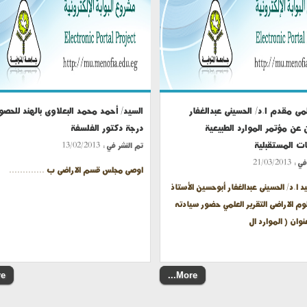
مى مقدم ا.د/ الحسينى عبدالغفار
السيد/ أحمد محمد البعلاوى بالهند للحص
عن مؤتمر الموارد الطبيعية
درجة دكتور الفلسفة
ات المستقبلية
تم النشر في :
13/02/2013
في :
21/03/2013
اوصى مجلس قسم الاراضى ب .............
 ا.د/ الحسينى عبدالغفار أبوحسين الأستاذ
م الاراضى التقرير العلمي حضور سيادته
وان ( الموارد ال
..
More...