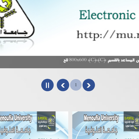
لقسم {C}{C} 800x600 للح
1