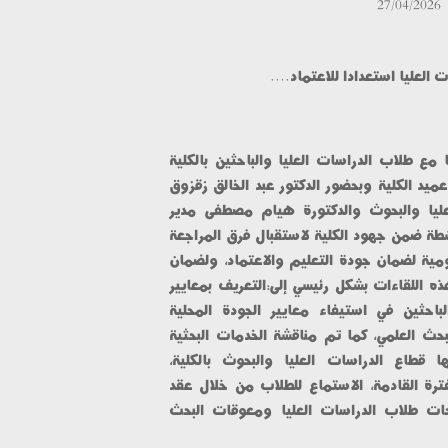
27/04/2
ليا استعدادا للاعتماد....
عقدت وحدة الجودة لقاءا موسعا مع طلاب الدراسات العليا والباحثين بالكلية 
وذلك برعاية الدكتور محمد زيدان عميد الكلية وبحضور الدكتور عبد الخالق زقزوق 
وكيل الكلية لشئون الدراسات العليا والبحوث والدكتورة هيام مصطفى مدير 
وحدة الجودة، حيث تأتي تلك الأنشطة ضمن جهود الكلية لاستقبال فرق المراجعة 
الداخلية والخارجية من الهيئة القومية لضمان جودة التعليم والاعتماد، ولضمان 
استيفاء كافة المعايير. وتهدف هذه اللقاءات بشكل رئيسي إلى:التعريف بمعايير 
الجودة: من خلال توضيح دور الباحثين في استيفاء معايير الجودة المحلية 
والعالمية، والالتزام بأخلاقيات البحث العلمي، كما تم مناقشة الخدمات البحثية 
والتعريف بالخدمات التي يقدمها قطاع الدراسات العليا والبحوث بالكلية، 
واستعراض خطط العمل خلال الفترة القادمة، الاستماع للطلاب من خلال عقد 
حوارات مفتوحة لمناقشة مقترحات طلاب الدراسات العليا ومعوقات البحث 