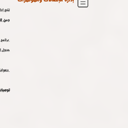
تتبع إد
ن ان
وم
برنامج 
جدول ا
دعوات 
توصيات مؤ