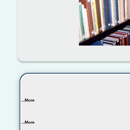
More...
More...