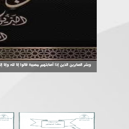
. تهنئة يتقدم الأستاذ الدكتور جمال محروس عطية ، عميد ك
وبشر الصابرين الذين إذا أصابتهم مصيبة قالوا إنا لله وإ