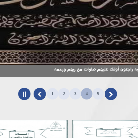
لية الهندسة الإلكترونية
نا إليه راجعون أولئك عليهم صلوات من ربهم ورحمة
1
2
3
4
5