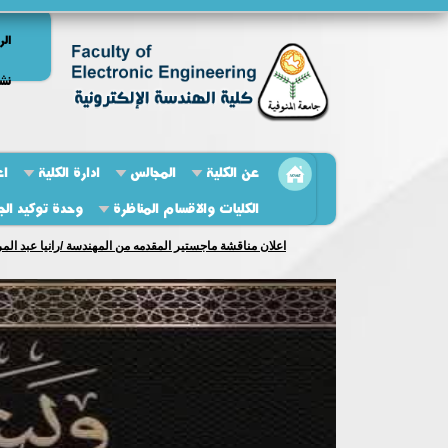
الر
نشر
عن الكلية
المجالس
ادارة الكلية
اع
الكليات والاقسام المناظرة
وحدة توكيد الج
اعلان مناقشة ماجستير المقدمه من المهندسة /رانيا عبد الم