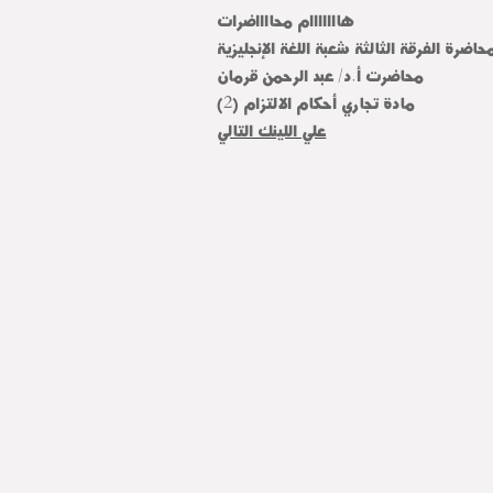
هااااااام محااااضرات
حاضرة الفرقة الثالثة شعبة اللغة الإنجليزية
محاضرت أ.د/ عبد الرحمن قرمان
مادة تجاري أحكام الالتزام (2)
علي اللينك التالي