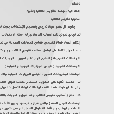
الهدف
إعداد آلية موحدة لتقويم الطلاب بالكلية
أساليب تقويم الطلاب
أ‌- يقوم كل عضو هيئة تدريس بتصميم الإمتحانات بحيث تقي
تم توزيع نموذج للمواصفات الخاصة بورقة اسئلة الامتحانات 
إلتزام أعضاء هيئة التدريس بقياس المهارات المحددة فى نم
ب‌- تعمل الكلية على توافق أساليب تقويم الطلاب مع محتوى
الإمتحانات التحريرية ( لقياس المعرفة والفهم – المهارات ال
الإمتحانات العملية ( لقياس المهارات المهنية والعملية ).
المناقشة لمشروعات التخرج ( لقياس المهارات العملية والعام
ت‌- تعتمد الكلية على التقويم المستمر للطلاب طوال الفصل
والهيئة المعاونة، هذا بخلاف إمتحانات نهاية الفصل ( العملى 
ث‌- تتنوع أساليب تقويم الطلاب وفقاً لتوزيع الدرجات بالل
إمتحانات اعمال السنة ( والتى تتراوح درجاتها مابين 40% ، 50%) من المجموع الكلى لدرجات المادة طبقاً للائحة الكلية.
الأبحاث والمشاريع والأنشطة طوال الفصل الدراسى (ضمن درج
الحضور والمتابعة المستمرة مع أستاذ المادة والهيئة المعاو