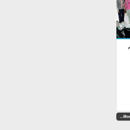
ر
More.