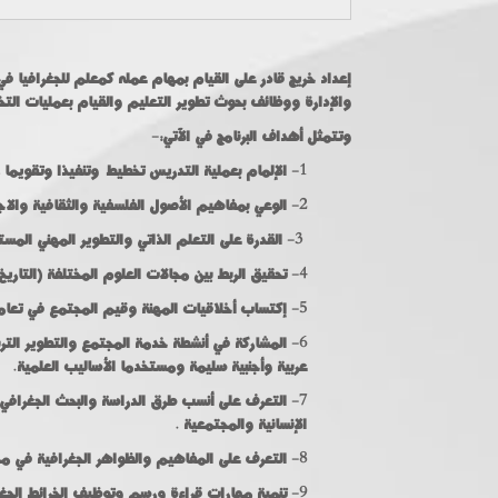
إعداد خريج قادر على القيام بمهام عمله كمعلم للجغرافيا ف
والإدارة ووظائف بحوث تطوير التعليم والقيام بعمليات الت.
وتتمثل أهداف البرنامج في الآتي:-
1- الإلمام بعملية التدريس تخطيطاً وتنفيذا وتقويما مستخدما تكنولوجيا التعليم وآليات التقويم والإرشاد النفسي التي تناسب ذوي الاحتياجات الخاصة.
2- الوعي بمفاهيم الأصول الفلسفية والثقافية والاجتماعية للتربية وتطبيقاتها في نظام التعليم المصري
3- القدرة على التعلم الذاتي والتطوير المهني المستدام وتوظيف تكنولوجيا المعلومات والاتصالات.
4- تحقيق الربط بين مجالات العلوم المختلفة (التاريخ وعلوم البيئة واللغة والإحصاء،0000إلخ) وفهم المستجدات ذات العلاقة بتخصصه.
5- إكتساب أخلاقيات المهنة وقيم المجتمع في تعاملاته مع المتعلمين والمعنيين في ضوء مقومات الهوية الثقافية للمجتمع.
المشاركة في أنشطة خدمة المجتمع والتطوير التربوي
عربية وأجنبية سليمة ومستخدما الأساليب العلمية.
التعرف على أنسب طرق الدراسة والبحث الجغرافي وا
الإنسانية والمجتمعية .
8- التعرف على المفاهيم والظواهر الجغرافية في مجالاتها المختلفة والقدرة على توظيفها في مجال التخصص.
9- تنمية مهارات قراءة ورسم وتوظيف الخرائط الجغرافية بأنواعها المختلفة في تدريس الجغرافيا.