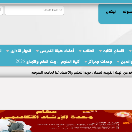
سبوك
لينكدن
اقسام الكليه
الطلاب
أعضاء هيئة التدريس
الجهاز الادارى
ا
وافدين
وحدات ومراكز
كلية العلوم .. بيت العلم والابداع 2026
فد من الهيئة القومية لضمان جودة التعليم والاعتماد غدا لجامعه المنوفيه