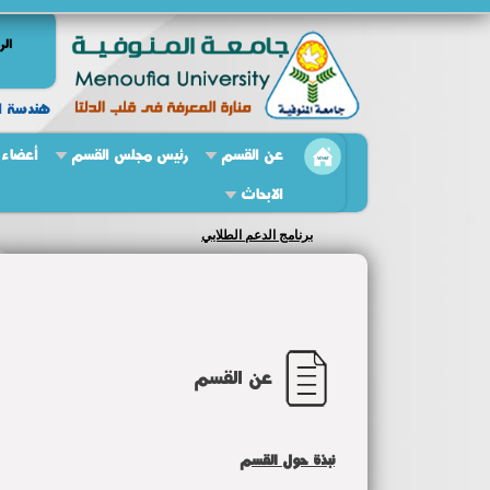
الر
هندسة ال
عن القسم
رئيس مجلس القسم
أعضاء 
الابحاث
برنامج الدعم الطلابي
عن القسم
نبذة حول القسم