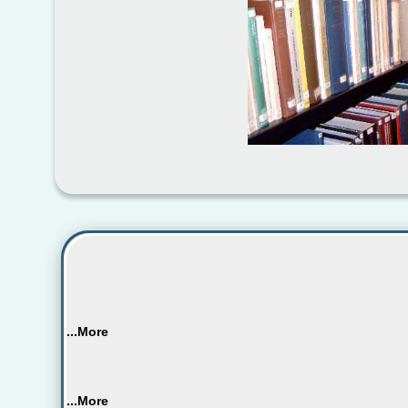
More...
More...