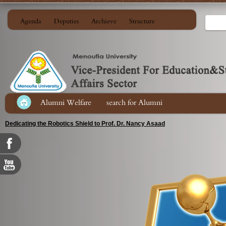
Agenda
Deputies
Archieve
Structure
Alumni Welfare
search for Alumni
Dedicating the Robotics Shield to Prof. Dr. Nancy Asaad