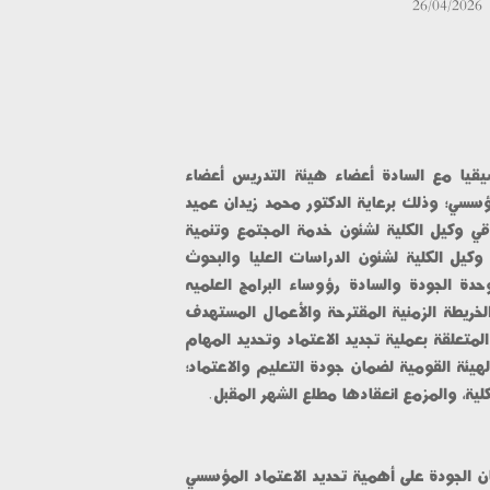
26/04/2
عقدت وحدة الجودة اجتماعا تنسيقيا مع السادة أعضاء هيئة التدريس أعضاء 
فريق الدراسة الذاتية للاعتماد المؤسسي؛ وذلك برعاية الدكتور محمد زيدان عميد 
الكلية وبحضور الدكتور عصام شوقي وكيل الكلية لشئون خدمة المجتمع وتنمية 
البيئة والدكتور عبد الخالق زقزوق وكيل الكلية لشئون الدراسات العليا والبحوث 
والدكتورة هيام مصطفى مدير وحدة الجودة والسادة رؤوساء البرامج العلميه 
ومدير عام الكلية ، وذلك لعرض الخريطة الزمنية المقترحة والأعمال المستهدف 
تنفيذها، ومناقشة جميع الجوانب المتعلقة بعملية تجديد الاعتماد وتحديد المهام 
والمواعيد النهائية تمهيدا لزيارة الهيئة القومية لضمان جودة التعليم والاعتماد؛ 
 والمزمع انعقادها مطلع الشهر المقبل.
ومن جانبها أكدت مدير وحدة ضمان الجودة على أهمية تحديد الاعتماد المؤسسي 