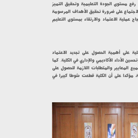
والبرامجي، كونها خطوة مهمة في رفع مستوى الجودة التعليمية وتحقيق التميز 
الأكاديمي للكلية. كما أكدت خلال الاجتماع على ضرورة تحقيق الأهداف المرسومة 
والعمل بتكامل وتعاون لضمان نجاح عملية الاعتماد والارتقاء بمستوى التعليم 
وفي سياق متصل أكد عميد الكلية على أهمية الحصول على تجديد الاعتماد 
المؤسسي؛ لضمان جودة التعليم وتحسين الأداء الأكاديمي والإداري في الكلية. كما 
تم التأكيد على ضرورة الالتزام بجميع المعايير والمتطلبات اللازمة للحصول على 
الاعتماد من قبل الجهات المختصة، مؤكدا على أن الكلية قطعت شوطا كبيرا في 