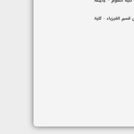
لية العلوم - جامعة
م الفيزياء - كلية