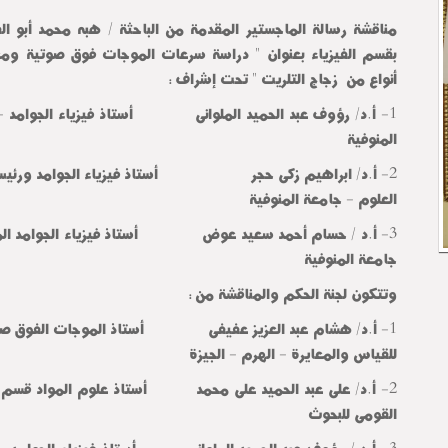
مناقشة رسالة الماجستير المقدمة من الباحثة / هبه محمد أبو ا
بقسم الفيزياء بعنوان " دراسة سرعات الموجات فوق صوتية ومع
أنواع من زجاج التلريت " تحت إشراف :
1- أ.د/ رؤوف عبد الحميد الملوانى أستاذ فيزياء الجوامد - 
المنوفية
2- أ.د/ ابراهيم زكى حجر أستاذ فيزياء الجوامد ورئيس قس
العلوم - جامعة المنوفية
3- أ.د / حسام أحمد سعيد عوض أستاذ فيزياء الجوامد المسا
جامعة المنوفية
وتتكون لجنة الحكم والمناقشة من :
1- أ.د/ هشام عبد العزيز عفيفى أستاذ الموجات الفوق صوت
للقياس والمعايرة - الهرم - الجيزة
2- أ.د/ على عبد الحميد على محمد أستاذ علوم المواد قسم بح
القومى للبحوث