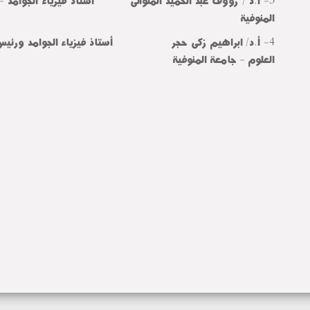
3- أ.د /
رؤوف عبد الحميد الملوانى أستاذ فيزياء الجوامد - ك
المنوفية
4- أ.د/ ابراهيم زكى حجر أستاذ فيزياء الجوامد ورئيس قس
العلوم - جامعة المنوفية