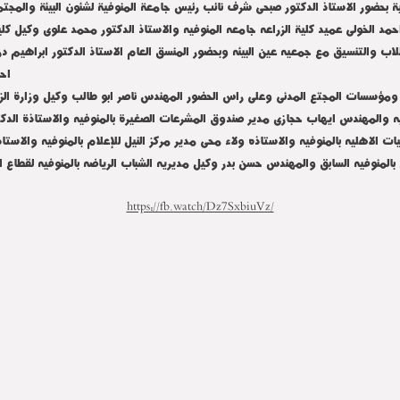
منوفية بحضور الاستاذ الدكتور صبحى شرف نائب رئيس جامعة المنوفية لشئون البيئة وال
احمد الخولى عميد كلية الزراعه جامعه المنوفيه والاستاذ الدكتور محمد علوى وكيل كليه
طلاب والتنسيق مع جمعيه عين البيئه وبحضور المنسق العام الاستاذ الدكتور ابراهيم د
احم
 ومؤسسات المجتع المدنى وعلى راس الحضور المهندس ناصر ابو طالب وكيل وزارة الزراع
يه والمهندس ايهاب حجازى مدير صندوق المشرعات الصغيرة بالمنوفيه والاستاذة الدكت
يات الاهليه بالمنوفيه والاستاذه ولاء محى مدير مركز النيل للإعلام بالمنوفيه والا
ى بالمنوفيه السابق والمهندس حسن بدر وكيل مديريه الشباب الرياضه بالمنوفيه لقطاع
https://fb.watch/Dz7SxbiuVz/