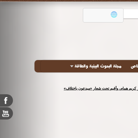
خاص
مجلة البحوث البيئية والطاقة
تور كريم همام، وأقيم تحت شعار «مبدعون باختلاف»