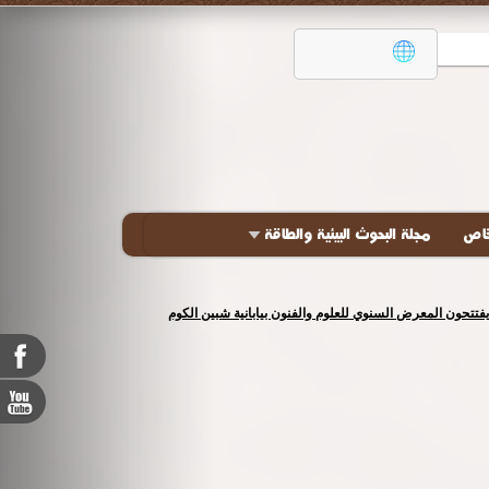
خاص
مجلة البحوث البيئية والطاقة
تور كريم همام، وأقيم تحت شعار «مبدعون باختلاف»