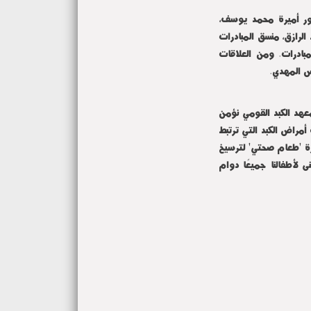
ر أميرة محمد يوسف،
لرازق، منسق المبادرات
ادرات. ومن العلاقات
س المهدي.
عهد الكبد القومي نؤمن
أمراض الكبد التي ترتبط
ادرة 'طعام صحتي' لترسيخ
ى لأطفالنا جميعًا دوام