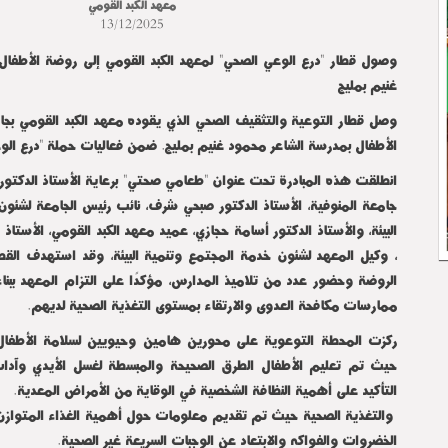
معهد الكبد القومي
13/12/2025
وصول قطار "درع الوعي الصحي" لمعهد الكبد القومي إلى روضة الأطفال
غنيم بمليج
وصل قطار التوعية والتثقيف الصحي الذي يقوده معهد الكبد القومي بجا
الأطفال بمدرسة الشاعر محمود غنيم بمليج. ضمن فعاليات حملة "درع الوع
انطلقت هذه المبادرة تحت عنوان "طعامي صحتي" برعاية الأستاذ الدكتور 
جامعة المنوفية، الأستاذ الدكتور صبحي شرف، نائب رئيس الجامعة لشئو
البيئة، والأستاذ الدكتور أسامة حجازي، عميد معهد الكبد القومي، الأستاذ 
، وكيل المعهد لشئون خدمة المجتمع وتنمية البيئة، وقد استهدف الق
الروضة وحضور عدد من تلاميذ المدارس، مؤكدًا على التزام المعهد ببناء 
ممارسات مكافحة العدوى والارتقاء بمستوى التغذية الصحية لديهم.
ركزت المحطة التوعوية على محورين هامين وحيويين لسلامة الأطفا
حيث تم تعليم الأطفال الطرق الصحيحة والمبسطة لغسل الأيدي وآدا
التأكيد على أهمية النظافة الشخصية في الوقاية من الأمراض المعدية.
والتغذية الصحية حيث تم تقديم معلومات حول أهمية الغذاء المتوازن
الخضروات والفواكه والابتعاد عن الوجبات السريعة غير الصحية.