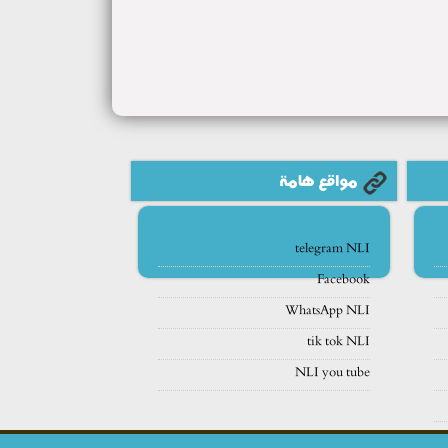
مواقع هامة
telegram NLI
Facebook
WhatsApp NLI
tik tok NLI
NLI you tube