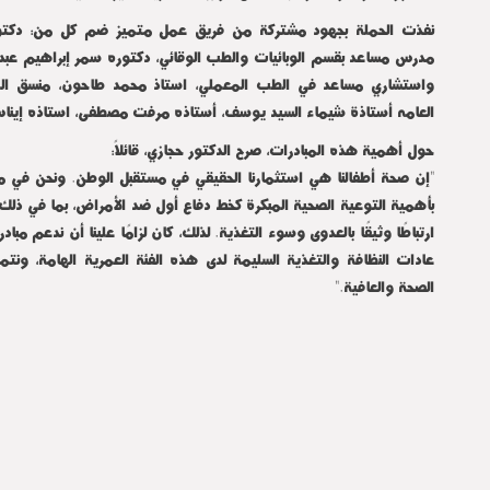
نفذت الحملة بجهود مشتركة من فريق عمل متميز ضم كل من: دكتو
مدرس مساعد بقسم الوبائيات والطب الوقائي، دكتوره سمر إبراهيم عبد ا
واستشاري مساعد في الطب المعملي، استاذ محمد طاحون، منسق المب
العامه أستاذة شيماء السيد يوسف، أستاذه مرفت مصطفى، استاذه إينا
حول أهمية هذه المبادرات، صرح الدكتور حجازي، قائلاً:
"إن صحة أطفالنا هي استثمارنا الحقيقي في مستقبل الوطن. ونحن في م
بأهمية التوعية الصحية المبكرة كخط دفاع أول ضد الأمراض، بما في ذلك 
ارتباطًا وثيقًا بالعدوى وسوء التغذية. لذلك، كان لزامًا علينا أن ندعم مب
عادات النظافة والتغذية السليمة لدى هذه الفئة العمرية الهامة، ونتمن
الصحة والعافية."