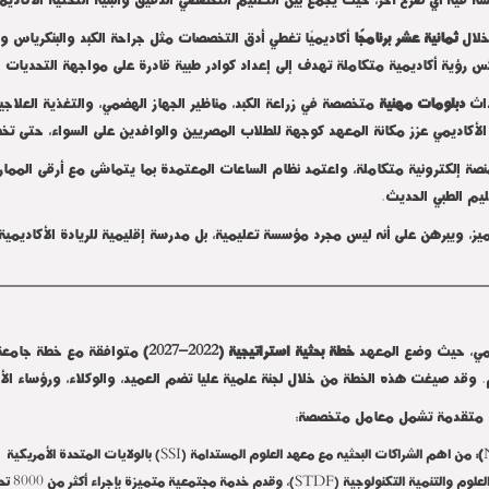
خلال
ثمانية عشر برنامجًا
أكاديميًا تغطي أدق التخصصات مثل جراحة الكبد والبنكرياس وال
س رؤية أكاديمية متكاملة تهدف إلى إعداد كوادر طبية قادرة على مواجهة التحديات ا
داث
دبلومات مهنية
متخصصة في زراعة الكبد، مناظير الجهاز الهضمي، والتغذية العلا
مي عزز مكانة المعهد كوجهة للطلاب المصريين والوافدين على السواء، حتى تخطت نسبة الوافدين
منصة إلكترونية متكاملة، واعتمد نظام الساعات المعتمدة بما يتماشى مع أرقى الممارس
.
تميز، ويبرهن على أنه ليس مجرد مؤسسة تعليمية، بل مدرسة إقليمية للريادة الأكاديمية
قومي، حيث وضع المعهد
خطة بحثية استراتيجية (2022–2027)
. وقد صيغت هذه الخطة من خلال لجنة علمية عليا تضم العميد، والوكلاء، ورؤساء 
ية متقدمة تشمل معامل متخصصة
:
SSI
):
من اهم الشراكات البحثيه مع معهد العلوم المستدامة (
) بالولايات المتحدة الأمريكية
STDF
علوم والتنمية التكنولوجية (
)، وقدم خدمة مجتمعية متميزة بإجراء أكثر من 8000 تحليل بسعر التكلفة حتى 2023.