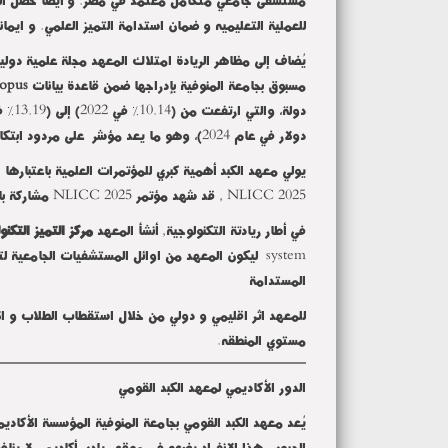
للعملية التعليميه و ضمان استدامة التميز العلمي. و ايمانا
يُضاف إلى مظاهر الريادة امتلاك المعهد مجلة علمية دو
مسبوق بجامعة المنوفية بإدراجها ضمن قاعدة بيانات
opus
دولة، والتي ارتفعت من (10.14٪ في 2022) إلى (13.19٪ في 2024).. إضافةً إلى ذلك، تم احتساب القيمة المالية للمجلة وفق موقع (
دولار في عام 2024)، وهو ما يعد مؤشراً على مردود ابتكاري وعلمي ملموس يرفع من قيمة المعهد البحثية على المستوى الدولي.
يولي معهد الكبد أهمية كبري للمؤتمرات العلمية باعتبارها احد ادواتة البحثية الرائدة. و حيث نظم الم
NLICC 2025
, قد شهد مؤتمر
NLICC 2025
مشاركة با
في أطار ريادتة التكنولوجية, أنشأ المعهد
مركز التميز التكنو
system
المستدامة
للمعهد اثر اقليمي و دولي من خلال استقطاب الطلاب و ال
مستوي المنطقه.
الدور الأكاديمي لمعهد الكبد القومي
يُعد معهد الكبد القومي بجامعة المنوفية المؤسسة الأكاد
الحيوي. هذا الانفراد يضعه في موقع ريادي أكاديمي لا يناف