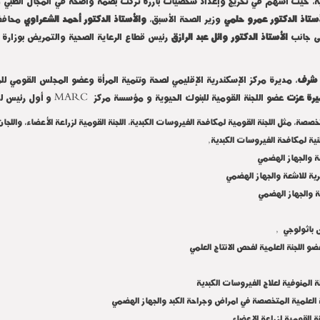
مية، حيث أسهم في تخريج وإعداد شخصيات بارزة تركت بصمة واضحة في المجال الطبي و
أستاذ الدكتور عمرو حلمي
وزير الصحة الأسبق،
والأستاذ الدكتور أحمد الشعراوي
محافظ 
لى جانب
الأستاذ الدكتور وائل عبد الرازق
رئيس قطاع الرعاية الصحية والتمريض بوزارة ال
ا شرف
، مديرة مركز الإسكندرية الإقليمي لصحة وتنمية المرأة وعضو المجلس القومي للم
ميرة عزت
عضو اللجنة القومية للبنوك الحيوية و مؤسسة مركز
MARC
و أول رئيس للج
خصصة، مثل اللجنة القومية لمكافحة الفيروسات الكبدية، اللجنة القومية لزراعة الأعضاء، واللجا
ة لمكافحة الفيروسات الكبدية,
ة والجهاز الهضمي
ية للاشعة والجهاز الهضمي
ة والجهاز الهضمي
ص باثولوجي ,
 اللجنة العلمية لفحص الانتاج العلمي
المنوفية لعلاج الفيروسات الكبدية
ة العلمية المتخصصة في امراض وجراحة الكبد والجهاز الهضمي
 القومية لزراعة الاعضاء