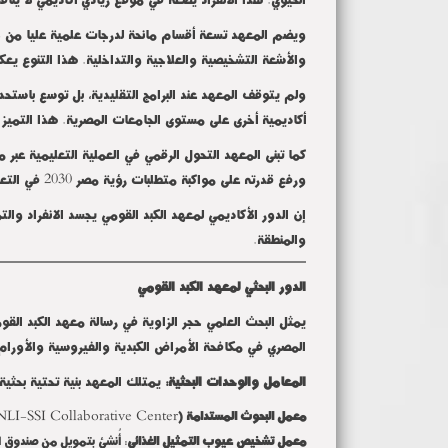
ويضم المعهد تسعة أقسام مانحة لدرجات علمية عليا من 
والأشعة التشخيصية والعلاجية والتداخلية. هذا التنوع يعك
ولم يتوقف المعهد عند البرامج التقليدية، بل توسع باستح
أكاديمية أخرى على مستوى الجامعات المصرية. هذا التميز الأكادي
كما تبنى المعهد التحول الرقمي في العملية التعليمية عبر 
ورفع قدرته على مواكبة متطلبات رؤية مصر 2030 في التعليم الطبي الحديث
إن الدور الأكاديمي لمعهد الكبد القومي يجسد الانفراد وال
والمنطقة
.
الدور البحثي لمعهد الكبد القومي
يمثل البحث العلمي حجر الزاوية في رسالة معهد الكبد ال
المصري في مكافحة الأمراض الكبدية والفيروسية والأورام
المعامل والوحدات البحثية:
يمتلك المعهد بنية تحتية بحث
NLI-SSI Collaborative Center
معمل البحوث المستدامة (
معمل تشخيص عيوب التمثيل الغذائي
: أُنشئ بتمويل من صندوق ال