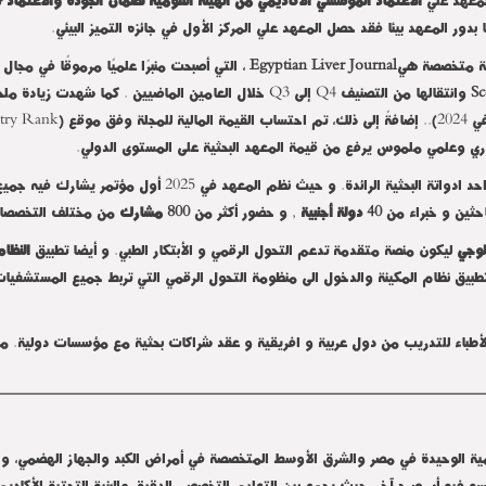
 بدور المعهد بيئا فقد حصل المعهد علي المركز الأول في جائزه التميز البيئي.
لية متخصصة هي
Egyptian Liver Journal
، التي أصبحت منبرًا علميًا مرموقًا في مجال
Sc
وانتقالها من التصنيف
Q4
إلى
Q3
خلال العامين الماضيين . كما شهدت زيادة ملح
try Rank
عهد في 2025 أول مؤتمر يشارك فيه جميع اقسام المعهد المؤتمر الدولي لمعهد الكبد القومي
حثين و خبراء من
40 دولة أجنبية
, و حضور أكثر من
800 مشارك
من مختلف التخصصات ا
لوجي
ليكون منصة متقدمة تدعم التحول الرقمي و الأبتكار الطبي. و أيضا تطبيق
النظا
أطباء للتدريب من دول عربية و افريقية و عقد شراكات بحثية مع مؤسسات دولية. مم
يمية الوحيدة في مصر والشرق الأوسط المتخصصة في أمراض الكبد والجهاز الهضمي، وال
سه فيه أي صرح آخر، حيث يجمع بين التعليم التخصصي الدقيق والبنية التحتية الأكاديم