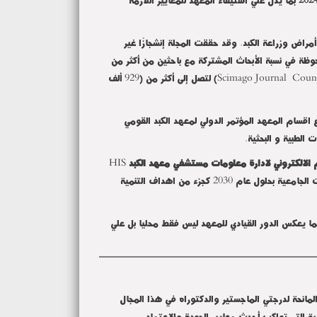
 أمراض وزراعة الكبد. وقد حققت المجلة إنشجازًا غير
وظة في نسبة الأبحاث المشتركة مع باحثين من أكثر من
Scimago Journal Coun
) لتصل إلى أكثر من (929 ألف
لطبية و البحثية.
م الالكتروني لادارة معلومات مستشفي معهد الكبد
HIS
ليكون المعهد من اوائل المستشفيات الجامعية لتطبيق نظام المكينة والدخول الى منظومة التحول الرقمي التي تربط جميع المستشفيات الجامعية بحلول عام 2030 كجزء من اهداف التنمية
ا يعكس الدور القيادي للمعهد ليس فقط محليا بل علي
مانحة لدرجتي الماجستير والدكتوراه في هذا المجال
ية التي تواكب أحدث معايير الجودة والاعتماد
.