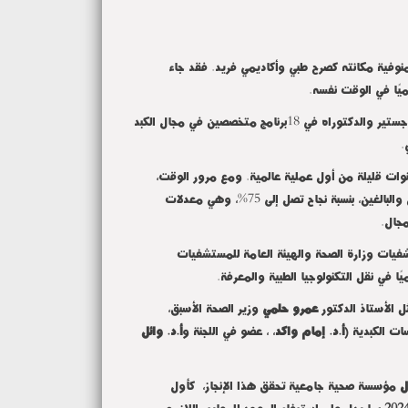
منوفية مكانته كصرح طبي وأكاديمي فريد. فقد جاء
ميًا في الوقت نفسه
.
بدأ المعهد كمركز بحثي متكامل، ثم توسع ليضيف خدمات طبية تشخيصية وعلاجية متخصصة، إلى جانب كونه مؤسسة أكاديمية مانحة لدرجتي الماجستير والدكتوراه في 18برنامج متخصصين في مجال الكبد
.
نوات قليلة من أول عملية عالمية. ومع مرور الوقت،
للأطفال والبالغين، بنسبة نجاح تصل إلى 75%، وهي معدلات
لمجال
.
فيات وزارة الصحة والهيئة العامة للمستشفيات
ا في نقل التكنولوجيا الطبية والمعرفة
.
 الأستاذ الدكتور
عمرو حلمي
وزير الصحة الأسبق،
ت الكبدية (
أ.د. إمام واكد
، ، عضو في اللجنة و
أ.د. وائل
ل
مؤسسة صحية جامعية تحقق هذا الإنجاز، كأول
بما يدل علي استيفاء المعهد للمعايير اللازمه