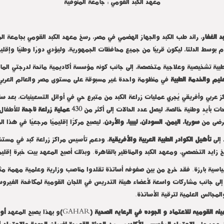
معهد الكبد القومي : جامعة المنوفية
 الغفار
، رائد طب الكبد والجهاز الهضمي في مصر، رسخ معهد الكبد القومي بجامعة ال
بوسط الدلتا، ليكون قريبًا من جميع محافظات الجمهورية، وليؤدي دورًا وطنيًا وإقلي
ليم والخدمة الطبية
في منظومة واحدة غير مسبوقة على مستوى مصر والعالم العربي
 عربي وأفريقي يُجري عمليات زراعة الكبد من متبرع حي في أوائل التسعينيات، بعد س
ات بأيدٍ وطنية خالصة، ليصل عدد الحالات إلى أكثر من
430
عملية زراعة ناجحة
لمرضى من
سوريا، اليمن، السودان، ليبيا، والأردن
، ليصبح مركزًا إقليميًا مرجعيًا في هذا ا
 إلى
تأهيل الكوادر الطبية العربية والأفريقية
، ودعم تأسيس مراكز زراعة كبد في مستش
يد التخصصي، ومعهد الكبد والمناظير بالقاهرة. وبذلك أصبح المعهد بيت خبرة إقليميً
ياسية بارزة. فقد خرج من بين صفوفه أساتذة تقلدوا مناصب وزارية وعلمية مهمة مثل
إلى جانب مشاركات واسعة لأعضاء هيئة التدريس في اللجان القومية لمكافحة الفيروسا
والمجالس العلمية لترقية الأساتذة
.
يئه القوميه للاعتماد و الجوده في الرعايه الصحية (
GAHAR
)
و بهذا يصبح المعهد
أو
معهد علي
الاعتماد المؤسسي الأكاديمي من الهيئة القومية لضمان الجودة والاعتماد 2024