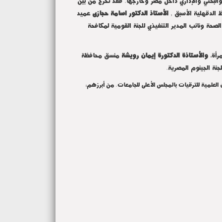
البحثي والإداري داخل مصر وخارجها. فقد تخرج من بين
الدقهلية الأسبق ,
الأستاذ الدكتور اسامة حجازى
عميد
صحة ونائب المدير التنفيذي للجنة القومية لمكافحة
رأة،
والأستاذة الدكتورة إيمان رويشة
منسق محافظة
نة الجينوم المصرية.
ن العلمية للترقيات بالمجلس الأعلى للجامعات. من أبرزهم: