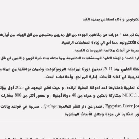
تكنولوجي و ذكاء اصطناعي بمعهد الكبد
 واصف ود كتور علاء العناني.
الألكترونيه, مما أدي الي زيادة المعاملات الرقمية.
مصرية في أبحاث مكافحة الفيروسات الكبدية.
 الصحة والهيئة العامة للمستشفيات التعليمية، مما يجعله بيت خبرة قومي وإقليمي في نقل ال
بحث العلمي
منذ 2011، تجتمع دوريًا لمراجعة البروتوكولات وضمان توافقها مع المعا
يبية في كتابة الأبحاث، إدارة المراجع، وأخلاقيات البحث
.
يولي معهد الكبد أهمية كبر
NLICC 
مشاركة باحثين و خبراء من
40
دولة أجنبية , و حضور أكثر من
800
مشارك من
Egyptian Liver Jo
، تصدر عن دار النشر العالمية
Springer
، مدرجة في قواعد بيانات
اً ابتكارياً في جودة ونطاق الأبحاث المنشورة
.