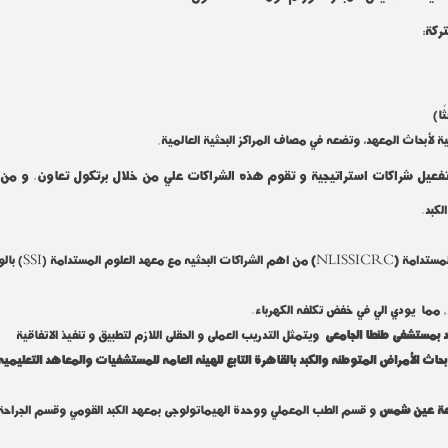
تركة
:
.
ية لأبحاث المعهد، وتضعه في مصاف المراكز البحثية العالمية
فعيل شراكات استراتيجية و تقوم هذه الشراكات علي من خلال برتكول تعاون. و من 
لكبد.
SSI
NLISSICRC
المستدامة
(
)
من اهم الشراكات البحثيه مع معهد العلوم المستدامة (
) بال
ما يودي الي في خفض تكلفه الكهرباء.
بد بمستشفى طنطا الجامعى
ويتمثل التدريب العملى و الحقلى اللازم لتطبيق و تنفيذ الاتفاقية
بحاث الأمراض المتوطنه والكبد بالقاهرة التابع للهيئه العامه للمستشفيات والمعاهد التعليميه
جامعة عين شمس
و قسم الطب المعملي ووحدة الهيماتولوجى بمعهد الكبد القومي وقسم الجراحة ب