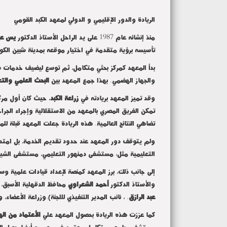
الريادة والدور الإقليمي و الدولي لمعهد الكبد القومي
منذ إنشائه عام 1987 على يد الراحل الأستاذ الدكتور
يس عبد
تأسيسه برؤية متقدمة في اختيار موقعه بمدينة شبين الكوم 
والجهاز الهضمي. بهذا جمع المعهد بين
البحث العلمي والتع
وقد تميز المعهد بريادته في
زراعة الكبد
، حيث كان أول مركز
تمكن الفريق المصري بالمعهد من الاستقلالية وإجراء الجراح
تضاهي النتائج العالمية. هذه الريادة جعلت المعهد قبلة ل
ولم يتوقف دور المعهد عند حدود تقديم الخدمة، بل امتد
التعليمية مثل: مستشفى دمنهور التعليمي، مستشفى الشيخ زا
إلى جانب ذلك، برز المعهد كمنصة لإعداد قيادات علمية وس
والأستاذ الدكتور
أحمد الشعراوي
محافظ الدقهلية الأسبق، 
عبد الرازق
. ، نائب المدير التنفيذي لللجنة).وزراعة الأعضاء، 
كما عززت هذه الريادة بحصول المعهد علي
الأعتماد من اله
مستشفى جامعي متكامل معتمد في مصر. و أيضا حصل ال