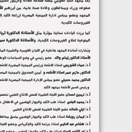
يعد معهد الكبد القومي منصة لصناعة القادة والرموز العل
صفوفه وزراء ومحافظون وقادة صحة عامة، من أبرزهم
ال
المعهد وعضو مجلس ادارة الجمعية المصرية لزراعة الكبد إ
الفيروسات الكبدية.
كما برزت قيادات نسائية مؤثرة مثل
الأستاذة الدكتورة ثري
المنوفية لعلاج الفيروسات الكبدية، و
الأستاذة الدكتورة س
ويُشارك أساتذة المعهد بفاعلية في اللجان القومية والعلمية المت
الأستاذ الدكتور إمام واكد
: عضو رئيسي في وضع السياسات الوطني
أ.د/ عماد الشوربجى
استاذ الاشعة ورئيس الجمعية المصرية للاشع
الدكتور حازم عمر استاذ الأشعه و
أمين الصندوق بالجمعية المصر
الدكتور محمد حسيني
عضو مجلس الإدارة الجمعية المصرية للاشع
ورئيس قسم الأشعة بمعهد الكبد.
أ.د/ نرمين احسان
عضو اللجنة العلمية لفحص الانتاج العلمي تخص
أ.د/ محمد الجندى
استاذ طب الكبد والجهاز الهضمي في الاطفال عضو
أ.د/ ليلي شحاته
عضو اللجنة العلمية لفحص الانتاج العلمى
أ.د/ ايمان رويشة
استاذ طب الكبد والجهاز الهضمي منسق محافظة 
أ.د/ هشام عبد الدايم
استاذ جراحة الكبد والبنكرياس وعضو اللجن
أ.د/ ام كلثوم الحداد
استاذ طب الكبد والجهاز الهضمي وعضو اللجنة