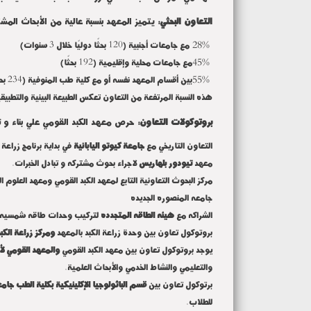
التعاون البحثي:
يتميز المعهد بنسبة عالية من الأبحاث المش
28%
مع جامعات أجنبية (120 بحثًا دوليًا خلال 3 سنوات)
45%
مع جامعات محلية وإقليمية (192 بحثًا)
55%
بين أقسام المعهد نفسه أو مع كلية طب المنوفية (234 بحثًا)
هذه النسبة المرتفعة من التعاون تعكس الطبيعة البينية والتطبيق
بروتوكولات التعاون:
حرص معهد الكبد القومي علي بناء و ت
التعاون التاريخي مع
جامعة كيوتو اليابانية
في بداية برنامج زراعة ا
معهد
تيودور بلهاريس
لاجراء بحوث مشتركه و تبادل الخبرات.
مركز البحوث التعاونية التابع لمعهد الكبد القومي ومعهد العلوم 
جامعه المنصوره الجديده
الشراكه مع
هيئه الطاقه المتجدده
لتركيب وحدات طاقه شمسيه, م
بروتوكول تعاون بين وحدة زراعة الكبد بالمعهد
ومركز زراعة الك
يوجد بروتوكول تعاون بين معهد الكبد القومي
والمعهد القومي لأ
والتعليمي والنشاط الخدمي والأبحاث العلمية.
برتوكول تعاون بين
قسم الباثولوجيا الإكلينيكية بكلية الطب 
للطلاب.