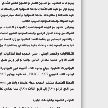
بروتوكلات التعاون مع
التامين الصحي و التامين الصحي الشامل
.
بروتوكول مع كلية
طب الأسنان بجامعة المنوفية
لفرم المخلفات
كليه
حاسابات و معلومات, جامعه المنوفيه
و أنشاء مركز تمييز 
كلية
الصيدلة جامعه المنوفيه
لتدريب الطلاب.
برتوكول تعاون مع الهيئه القومية لضمان الجوده و الأعتماد. حيث تم عقد 4 دورات عن مفاهيم الجوده من قبل مدربين معتمدين من قبل الهيئه. من أبرازهم دكتوره مديحه
الشراكه مع وحدة التحول الرقمي بجامعه المنوفيه لتطوير الخدمات 
، والتعاون المستمر مع منظمة الصحة العالمية ووزارة الصحة ال
كما يدعم المعهد إنشاء وحدات بحثية مماثلة في مستشفيات وزارة
الأخلاقيات والدعم البحثي :
أسس المعهد
لجنة أخلاقيات ال
للنشر الدولي حسب معامل التأثير، بجانب توفير ورش عمل تدر
المؤتمرات العلمية:
لمعهد الكبد القومي
NLICC 2025
, قد شهد مؤتمر
2025
المجلة العلمية
:
يمتلك المعهد مجلة علمية دولية هي
urnal
من الربع الرابع (
Q4
) إلى الربع الثالث (
Q3
)، مما يعكس تطور
الكوادر العلمية والقيادات البارزة