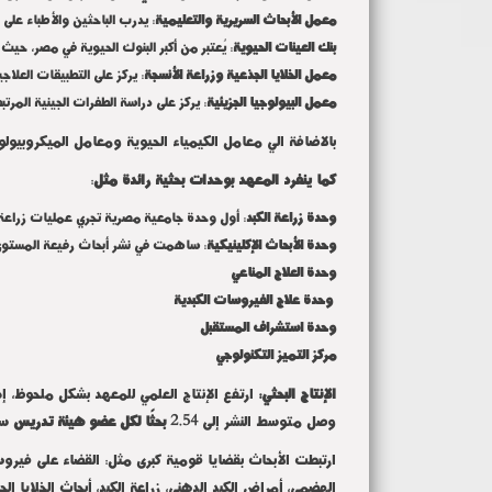
معمل الأبحاث السريرية والتعليمية
: يدرب الباحثين والأطباء على ا
بنك العينات الحيوية
: يُعتبر من أكبر البنوك الحيوية في مصر، حيث 
معمل الخلايا الجذعية وزراعة الأنسجة
: يركز على التطبيقات العلاجي
معمل البيولوجيا الجزيئية
: يركز على دراسة الطفرات الجينية المرت
بالاضافة الي معامل الكيمياء الحيوية ومعامل الميكروبي
كما ينفرد المعهد بوحدات بحثية رائدة مثل
:
وحدة زراعة الكبد
: أول وحدة جامعية مصرية تجري عمليات زراعة كبد من متبرع حي ، ونفذت أكثر من 400 حالة بنجاح بالتعاون 
وحدة الأبحاث الإكلينيكية
: ساهمت في نشر أبحاث رفيعة المستو
وحدة العلاج المناعي
وحدة علاج الفيروسات الكبدية
وحدة استشراف المستقبل
مركز التميز التكنولوجي
الإنتاج البحثي:
ارتفع الإنتاج العلمي للمعهد بشكل ملحوظ، إذ
وصل متوسط النشر إلى
2.54
بحثًا لكل عضو هيئة تدريس
سنويًا، بم
ارتبطت الأبحاث بقضايا قومية كبرى مثل: القضاء على فيرو
الهضمي، أمراض الكبد الدهني، زراعة الكبد، أبحاث الخلايا ا