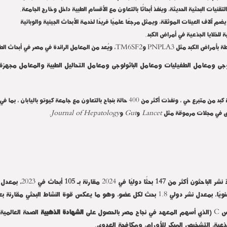
.
لتقنيات البحثية الحديثة، وينفذ أبحاثًا بالتعاون مع الأقسام الطبية داخل وخارج الجامعة
يضم آلاف العينات الموثقة، ويمثل مرجعًا علميًا فريدًا لخدمة الأبحاث الجينية والوبائية
.
ة للخلايا الجذعية في أمراض الكبد
TM6SF2
PNPLA3
بطة بأمراض الكبد مثل
و
، ويُعد من المعامل الرائدة في مصر في أبحاث ا
ولوجى ومعامل الطفيليات ومعامل الباثولوجى ومعامل التحاليل الطبية والمعامل مجه
مع جامعة كيوتو باليابان ، بما في ذلك أول برنامج لزراعة الكبد للأطفال في مصر
.
Journal of Hepatology
Gut
Lancet
ى في مجلات مرموقة مثل
و
و
 نشر الباحثون أكثر من
147
بحثًا دوليًا في 2024 مقارنة بـ
105
عدل نشر دولي 1.8 بحث لكل عضو، وهو ما يعكس قوة النشاط البحثي مقارنة بعدد أعضاء هيئة التدريس
س
) C
الذي أسهم المعهد في نجاح مصر بالحصول على
الشهادة الذهبية
الصحة العالمية 
لجذعية، التشخيص المبكر للأورام، ومكافحة العدوى
.