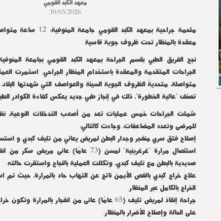
معهد الكبد القومي
30/03/2026
ملحمة جراحية بمعهد الكبد القومي
معقدة بالمنظار تحت ظروف جوية قاسية
نجح الفريق الطبي بقسم الجراحة بمعهد الكبد القومي بجامعة المنوف
متواصلة، متحديةً الظروف الجوية السيئة والعواصف التي شهدتها البلاد، 
تصنف "عالية الخطورة"، ذلك في إنجاز طبي جديد يعكس كفاءة الكوادر الطب
شملت الجراحات خمس عمليات تعد من أصعب التدخلات النوعية، نظرًا 
للمرضى وتعدد المضاعفات، وجاءت كالتالي:
إصلاح فتق سري منفجر وجدار البطن لمريض يعاني من تليف كبدي و استس
استئصال مرارة "غرغرينية" لمسن (73 عامًا) عانى مر
صديدية بالبطن مع تليف كبدي، وتكللت العملية بالنجاح واستقرت حالته.
علاج خراج كبدي بالفص الأيمن ناتج عن التهاب حاد بالمرارة، حيث تم ا
الخراج بالكامل عبر المنظار.
جراحة إنقاذ لمريض تليف (65 عامًا) عانى من انفجار بالمرارة
على الحالة وإصلاح الأضرار بالمنظار.