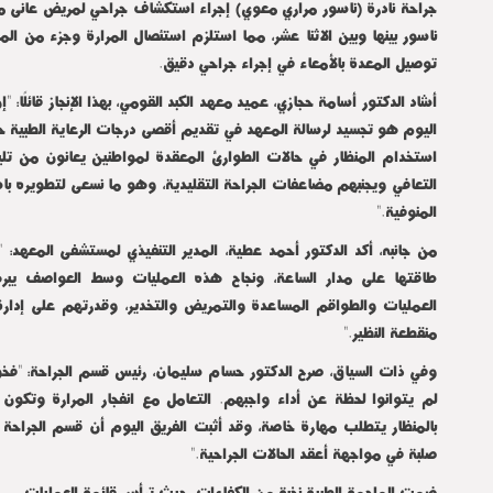
جراحة نادرة (ناسور مراري معوي) إجراء استكشاف جراحي لمريض عانى من
ناسور بينها وبين الاثنا عشر، مما استلزم استئصال المرارة وجزء من المع
توصيل المعدة بالأمعاء في إجراء جراحي دقيق.
أشاد الدكتور أسامة حجازي، عميد معهد الكبد القومي، بهذا الإنجاز قائلًا: "
اليوم هو تجسيد لرسالة المعهد في تقديم أقصى درجات الرعاية الطبية
استخدام المنظار في حالات الطوارئ المعقدة لمواطنين يعانون من تلي
التعافي ويجنبهم مضاعفات الجراحة التقليدية، وهو ما نسعى لتطويره ب
المنوفية."
من جانبه، أكد الدكتور أحمد عطية، المدير التنفيذي لمستشفى المعهد:
طاقتها على مدار الساعة، ونجاح هذه العمليات وسط العواصف يب
العمليات والطواقم المساعدة والتمريض والتخدير، وقدرتهم على إدارة 
منقطعة النظير."
وفي ذات السياق، صرح الدكتور حسام سليمان، رئيس قسم الجراحة: "فخور 
لم يتوانوا لحظة عن أداء واجبهم. التعامل مع انفجار المرارة وتكون ال
بالمنظار يتطلب مهارة خاصة، وقد أثبت الفريق اليوم أن قسم الجراحة
صلبة في مواجهة أعقد الحالات الجراحية."
ضمت الملحمة الطبية نخبة من الكفاءات، حيث ترأس قائمة العمليات