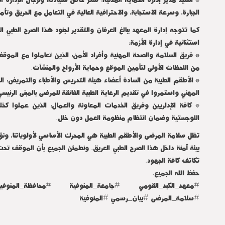
الجبارة، وسرعة الاستجابة، والاحترافية العالية في التعامل مع الحريق وتأمي
كما تتوجه إدارة المعهد ببالغ العرفان والتقدير لجنود هذا الصرح الطبي ال
استثنائية في إدارة الأزمة:
* فريق السلامة والصحة المهنية وأفراد الأمن: الذين تعاملوا مع الموق
من اللحظات الأولى لتأمين الموقع وحماية الأرواح والمنشآت.
* الأطقم الطبية من السادة أعضاء هيئة التدريس والأطباء والتمريض: ال
المهني واستمروا في تقديم الرعاية الطبية الفائقة للمرضى بالمبنى الرئيس
* كافة الإداريين وفريق الخدمات المعاونة والعمال: الذين عملوا كخ
اللوجستية وضمان انتظام منظومة العمل دون خلل.
تظل سلامة المرضى والأطقم الطبية هي المحرك الأساسي لأولوياتنا، ونؤكد 
بيئة آمنة داخل هذا الصرح الطبي العريق. ونطمئن الجميع بأن الموقف تح
تكاتف كافة الجهود.
حفظ الله الجميع.
#معهد_الكبد_القومي #جامعة_المنوفية #محافظة_المنوفي
#سلامة_المرضى #بيان_رسمي #المنوفية