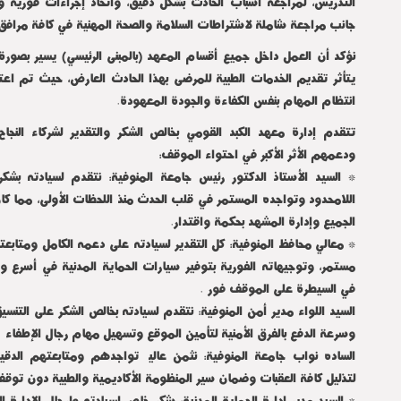
التدريس، لمراجعة أسباب الحادث بشكل دقيق، واتخاذ إجراءات فورية وع
جانب مراجعة شاملة لاشتراطات السلامة والصحة المهنية في كافة مرافق 
نؤكد أن العمل داخل جميع أقسام المعهد (بالمبنى الرئيسي) يسير بصور
يتأثر تقديم الخدمات الطبية للمرضى بهذا الحادث العارض، حيث تم اع
انتظام المهام بنفس الكفاءة والجودة المعهودة.
تتقدم إدارة معهد الكبد القومي بخالص الشكر والتقدير لشركاء النجا
ودعمهم الأثر الأكبر في احتواء الموقف:
* السيد الأستاذ الدكتور رئيس جامعة المنوفية: نتقدم لسيادته ب
اللامحدود وتواجده المستمر في قلب الحدث منذ اللحظات الأولى، مما كان 
الجميع وإدارة المشهد بحكمة واقتدار.
* معالي محافظ المنوفية: كل التقدير لسيادته على دعمه الكامل ومتابعت
مستمر، وتوجيهاته الفورية بتوفير سيارات الحماية المدنية في أسر
في السيطرة على الموقف فوراً.
السيد اللواء مدير أمن المنوفية: نتقدم لسيادته بخالص الشكر على التنسي
وسرعة الدفع بالفرق الأمنية لتأمين الموقع وتسهيل مهام رجال الإطفاء
الساده نواب جامعة المنوفية: نثمن عالياً تواجدهم ومتابعتهم الدق
لتذليل كافة العقبات وضمان سير المنظومة الأكاديمية والطبية دون توقف
* السيد مدير إدارة الحماية المدنية: شكر خاص لسيادته ولرجال الإدارة