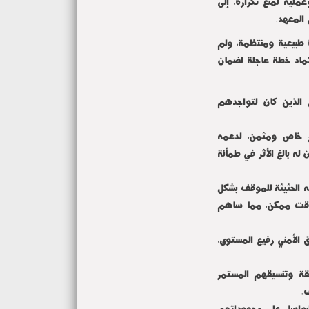
ملية لمنع تكراره، إلى
المعهد.
ة طبيعية ومنتظمة، ولم
تماد خطة عاجلة لضمان
ح الذين كان لتواجدهم
شكر خاص ومثمن، لدعمه
له بالغ الأثر في طمأنة
ه الحثيثة للموقف بشكل
ع وقت ممكن، مما ساهم
ق الأمني رفيع المستوى،
يقة وتنسيقهم المستمر
.
 البواسل على مجهوداتهم