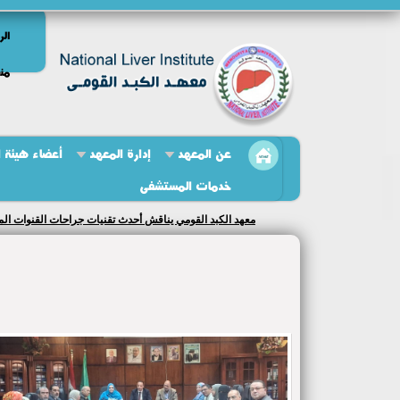
الر
منص
عن المعهد
إدارة المعهد
أعضاء هيئة 
خدمات المستشفى
معهد الكبد القومي يناقش أحدث تقنيات جراحات القنوات الم