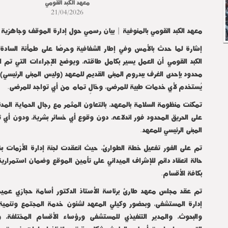
معهد الكبد القومي
21/04/2026
معهد الكبد القومي بالمنوفية | بيان رسمي حول إدارة الموقف وجاهزية 
إشارة لما حدث بالأمس وفي إطار الشفافية وحرصًا على طمأنة السادة 
الكبد القومي أن العمل يسير بكامل طاقته، ويوضح الإجراءات التي تم 
محدود بإحدى الغرف ببدروم المبنى القديم للمعهد (وليس المبنى الرئيسي)، 
يُستخدم لأي خدمات طبية للمرضى، وخالٍ تماماً من أي تواجد للمرضى.
تمكنت منظومة السلامة بالمعهد، بالتعاون المثمر مع رجال الحماية المدن
على الحريق المحدود فور اندلاعه، دون وقوع أي خسائر بشرية، ودون أي ت
المبنى الرئيسي للمعهد.
تم على الفور تفعيل خطة الطوارئ، حيث انعقدت لجنة إدارة الأزمات ب
حالة انعقاد دائم للإشراف الميداني على تأمين الموقع وضمان استمرارية
بكافة الأقسام.
تم عقد مجلس معهد طارئ برئاسة الأستاذ الدكتور أسامة حجازي عمي
إدارة المستشفى، وبحضور وكيلي المعهد لشئون خدمة المجتمع وتنمية ال
والبحوث، والمدير التنفيذي للمستشفى ورؤساء الأقسام المختلفة،