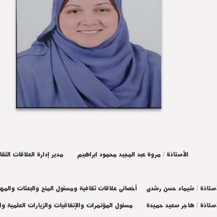
الأستاذة / مروة عبد المجيد محمود ابراهيم مدير إدارة العلاقات الثق
أستاذة / شيماء حسن رشدى أخصائى علاقات ثقافية ومسئول المنح والبعثات والمه
أستاذة / هاجر سعيد حميدة مسئول المؤتمرات والإتفاقيات والزيارات العلمية وال