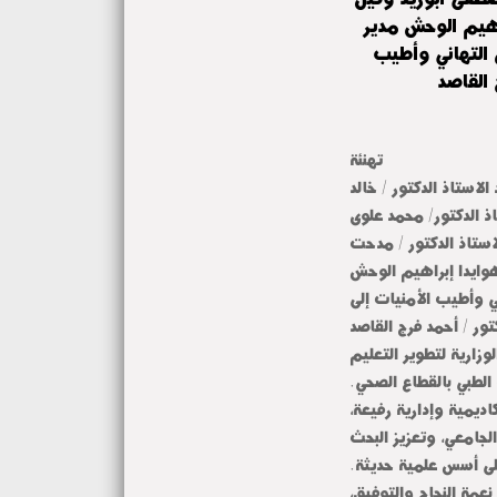
راهيم الوحش مدير
 التهاني وأطيب
 القاصد
تهنئة
الاستاذ الدكتور / خالد
اذ الدكتور/ محمد علوى
استاذ الدكتور / مدحت
هوايدا إبراهيم الوحش
ني وأطيب الأمنيات إلى
تور / أحمد فرج القاصد
وزارية لتطوير التعليم
الطبي بالقطاع الصحي.
اديمية وإدارية رفيعة،
لجامعي، وتعزيز البحث
على أسس علمية حديثة.
 نعمة النجاح والتوفيق،