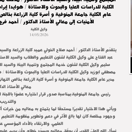
الكلية للدراسات العليا والبحوث والاستاذة / هوايدا إب
عام الكلية جامعة المنوفية و أسرة كلية الزراعة بخالص
الأمنيات إلى معالي الأستاذ الدكتور / أحمد فرج
وكيل الكلية
14/05/2026
يتقدّم الأستاذ الدكتور / أحمد صلاح الخولي عميد كلية الزراعة والسيد 
عبد الفتاح على وكيل الكلية لشئون التعليم والطلاب والسيد الاست
سليم وكيل الكلية لشئون خدمة المجتمع وتنمية البيئة والسيد ال
مصطفى ابوزيد وكيل الكلية للدراسات العليا والبحوث والاستاذة / 
مدير عام الكلية جامعة المنوفية و أسرة كلية الزراعة بخالص التها
معالي الأستاذ الدك
رئيس جامعة المنوفية،بمناسبة صدور قرار اختياره عضوًا باللجنة ال
والتدريب 
ويأتي هذا الاختيار تقديرًا مستحقًا لما يتمتع به معاليه من خبرات أك
وجهود مخلصة كان لها بالغ الأثر في دعم وتطوير منظومة التعليم ا
العلمي، والارتقاء بالأداء المؤسسي 
نسأل الله العليّ القدير أن يوفّق معاليه ويسدّد خطاه، وأن يديم عليه