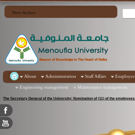
News Archive
About
Admininstration
Staff Affairs
Employee 
Engineering management
Maintenance management
The Secretary General of the University: Nomination of (11) of the employees 
positions in the Leadership Development Center in the Central Agency for Or