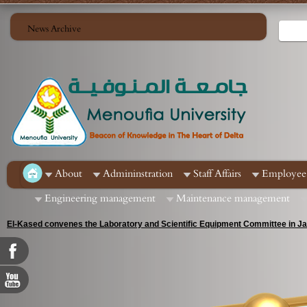
News Archive
About
Admininstration
Staff Affairs
Employee 
Engineering management
Maintenance management
The Secretary General of the University: Nomination of (11) of the employees 
positions in the Leadership Development Center in the Central Agency for Or