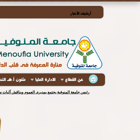
أرشيف الأخبار
عن القطاع
الادارة العليا
شئون أ.هـ الت
رئيس جامعة المنوفية يجتمع بمديرى العموم ويناقش آليات س