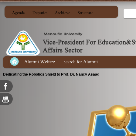
Agenda
Deputies
Archieve
Structure
Alumni Welfare
search for Alumni
Dedicating the Robotics Shield to Prof. Dr. Nancy Asaad