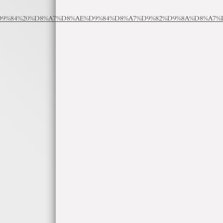
D9%84%D9%8A%D9%84%20%D8%A7%D8%AE%D9%84%D8%A7%D9%82%D9%8A