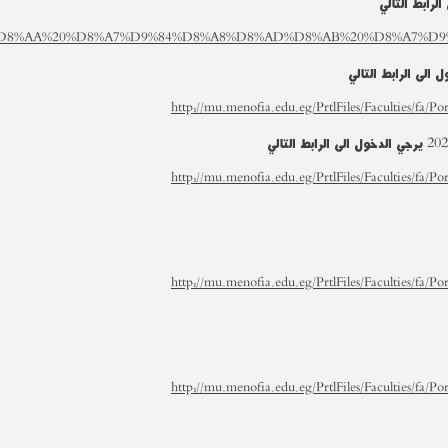
الرابط التالي
%D8%A7%D8%AA%20%D8%A7%D9%84%D8%A8%D8%AD%D8%AB%20%D8%A7%D
 الى الرابط التالي
http://mu.menofia.edu.eg/PrtlFiles/Facultie
http://mu.menofia.edu.eg/PrtlFiles/Facultie
http://mu.menofia.edu.eg/PrtlFiles/Facultie
http://mu.menofia.edu.eg/PrtlFiles/Facultie