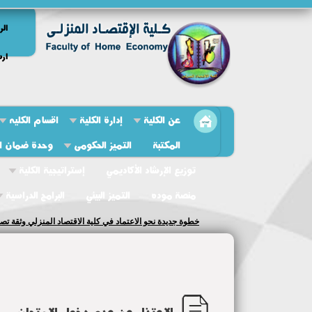
الر
ارش
عن الكلية
إدارة الكلية
اقسام الكليه
المكتبة
التميز الحكومى
وحدة ضمان ال
توزيع الإرشاد الأكاديمي
إستراتيجية الكلية
منصة موده
التميز البيئي
البرامج الدراسية
فعاليات الملتقى التوظيفي لقسم التغذية وعلوم الأطعمة
الإعتذار عن عدم دخول الإمتحان