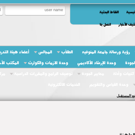
ئيسية
النقاط البحثية
يف الأخبار
اتصل بنا
رؤية ورسالة جامعة المنوفيه
الطلاّب
المجالس
أعضاء هيئة التدر
جودة
وحدة الإرشاد الأكاديمي
وحدة الازمات والكوارث
المكتب الأ
كتبيات وأدلة
معايير الجودة
توصيف البرامج والمقررات الدراسية
مرك
وحدة القياس والتقويم
الخدمات الالكترونية
الجاهزة