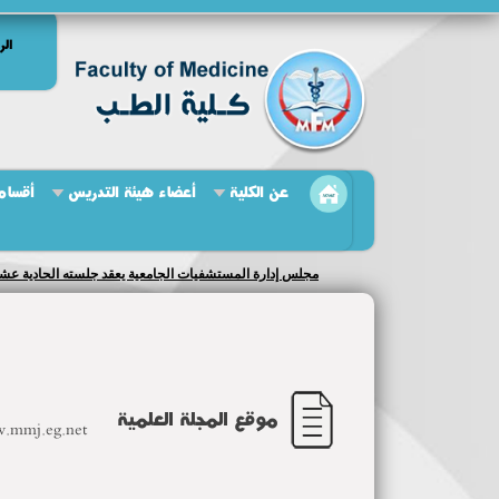
الر
عن الكلية
أعضاء هيئة التدريس
أقسام 
مجلس إدارة المستشفيات الجامعية يعقد جلسته الحادية عشر
موقع المجلة العلمية
w.mmj.eg.net/