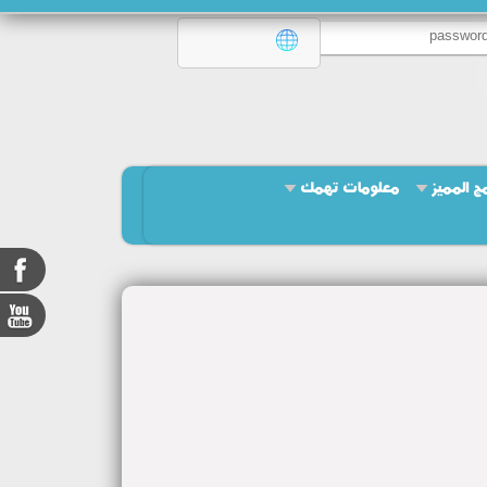
امج المميز
معلومات تهمك