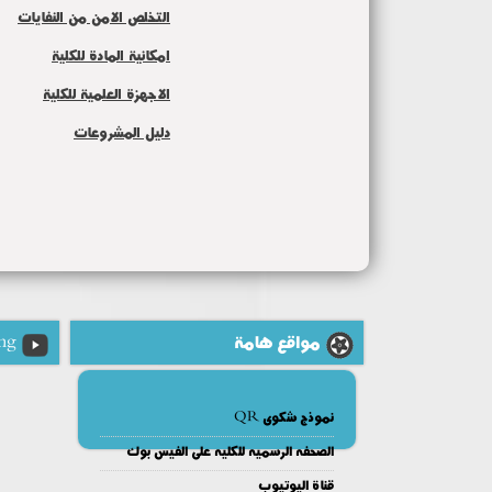
التخلص الامن من النفايات
امكانية المادة للكلية
الاجهزة العلمية للكلية
دليل المشروعات
مواقع هامة
ng
نموذج شكوى QR
الصحفه الرسميه للكليه على الفيس بوك
قناة اليوتيوب