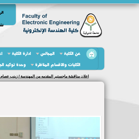
الر
نشر
عن الكلية
المجالس
ادارة الكلية
اع
الكليات والاقسام المناظرة
وحدة توكيد الج
اعلان مناقشة ماجستير المقدمه من المهندسة / زينب عصام