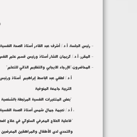
1.00– 2.30ظهراً
- رئيس الجلسة: أ.د./ أشرف عبد القادر أستاذ الصحة النفسية 
- المقرر: أ.د./ كريمان النشار أستاذ ورئيس قسم علم النفس
- المحاضرون:"الإرجاء الايجابي والتنظيم الذاتي للتعلم"
أ.د./ لطفي عبد الباسط إبراهيم أستاذ ورئيس قس
التربية جامعة المنوفية
"بعض المتغيرات النفسية المرتبطة بالشخصية الايجا
: أ.د./ نعيمة جمال شمس أستاذ الصحة النفسية كلية
"فاعلية العلاج المعرفي السلوكي في علاج اضطرا
والتحدي لدى الأطفال والمراهقين المعرضين لل