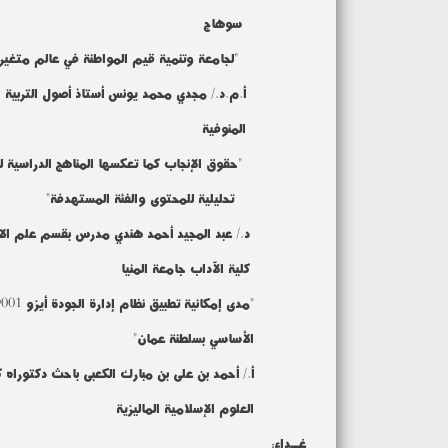
سوهاج
"لجامعة وتنمية قيم المواطنة في عالم متغير"
أ.م.د./ مجدي محمد يونس أستاذ أصول التربية المسا
المنوفية
"حقوق الإنجاب كما تعكسها المناهج الدراسية لمحو 
تحليلية للمحتوى والفئة المستهدفة"
د./ عبد المجيد أحمد هندي مدرس بقسم علم الاجتم
كلية الآداب جامعة المنيا
"مدى إمكانية تطبيق نظام إدارة الجودة أيزو 9001 في مدارس التعليم ما بعد
الأساسي بسلطنة عمان"
أ./ أحمد بن على بن مبارك الكعبى باحث دكتوراه كلية
العلوم الإسلامية الماليزية
غــداء:
3.30 – 4.30 عصر