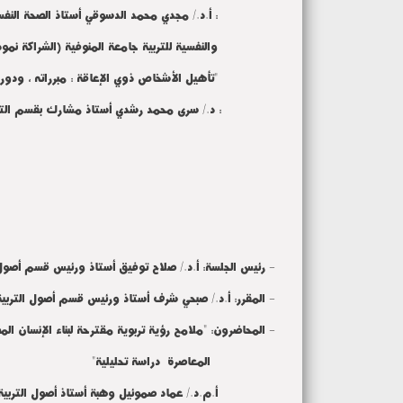
: أ.د./ مجدي محمد الدسوقي أستاذ الصحة النفسية 
والنفسية للتربية جامعة المنوفية (الشراكة نموذجاً) ك
"تأهيل الأشخاص ذوي الإعاقة : مبرراته ، ودور م
: د./ سرى محمد رشدي أستاذ مشارك بقسم التربية ا
- رئيس الجلسة: أ.د./ صلاح توفيق أستاذ ورئيس قسم أصول ا
- المقرر: أ.د./ صبحي شرف أستاذ ورئيس قسم أصول التربية
- المحاضرون: "ملامح رؤية تربوية مقترحة لبناء الإنسان ا
المعاصرة دراسة تحليلية"
أ.م.د./ عماد صموئيل وهبة أستاذ أصول التربية الم