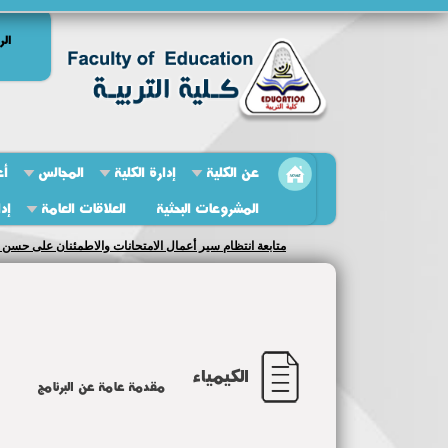
الر
عن الكلية
إدارة الكلية
المجالس
أع
المشروعات البحثية
العلاقات العامة
إد
متابعة انتظام سير أعمال الامتحانات والاطمئنان على حسن س
الكيمياء
مقدمة عامة عن البرنامج