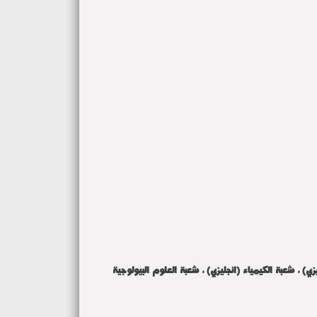
ء(انجليزي) ، شعبة الكيمياء (انجليزي) ، شعبة العلوم البيولوجية