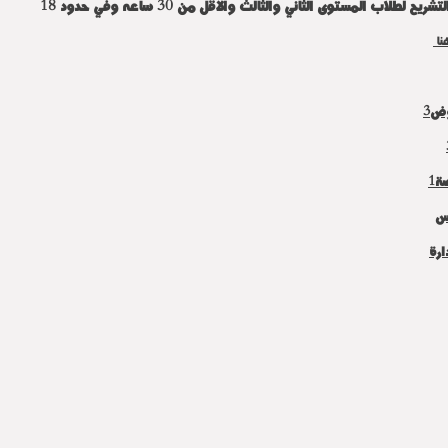
يح لطلاب المستوى الثاني والثالث والاقل من 30 ساعه وفي حدود 18
نا
ض3
ة1
يس
ارة